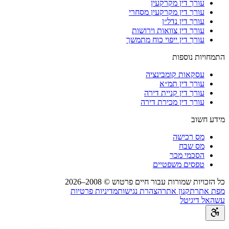
עורך דין מקרקעין
עורך דין מקרקעין מסחרי
עורך דין נדל״ן
עורך דין צוואות וירושות
עורך דין ייפוי כוח מתמשך
התמחויות נוספות
עסקאות קומבינציה
עורך דין תמ״א
עורך דין קניית דירה
עורך דין מכירת דירה
מידע חשוב
מס רכישה
מס שבח
הסכמי מכר
טפסים משפטיים
כל הזכויות שמורות עבור חיים פרטוש © 2008–
2026
מפת אתר
תקנון אתר
הצהרת נגישות
מדיניות פרטיות
עשהאל דיגיטל