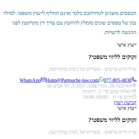
הטפסים מוצגים לנוחיותכם בלבד ואינם תחליף לייעוץ משפטי. למילוי
נכון של טפסים שונים מומלץ להיוועץ עם עורך דין מקרקעין לפני
ההגשה לרשויות.
ייעוץ אישי
זקוקים לליווי משפטי?
עו״ד חיים פרטוש
- עשורים של ניסיון במקרקעין.
WhatsApp
Haim@Partouche-law.com
077-805-4838
הארבעה 28, מגדל צפוני, קומה 5, תל אביב-יפו
האלוף יעקב פרי 1, רחובות
ימים א׳–ה׳ · 09:00–18:00
קביעת ייעוץ
ייעוץ אישי
זקוקים לליווי משפטי?
עו״ד חיים פרטוש
- עשורים של ניסיון במקרקעין.