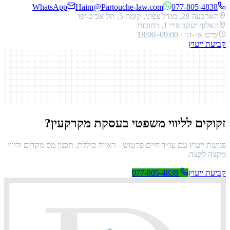
WhatsApp
Haim@Partouche-law.com
077-805-4838
הארבעה 28, מגדל צפוני, קומה 5, תל אביב-יפו
האלוף יעקב פרי 1, רחובות
ימים א׳–ה׳ · 09:00–18:00
קביעת ייעוץ
זקוקים לליווי משפטי בעסקת מקרקעין?
פגישת ייעוץ עם
עו״ד חיים פרטוש
- ראייה כוללת, תכנון מס מקדים וליווי
מקצה לקצה.
קביעת ייעוץ
077-805-4838